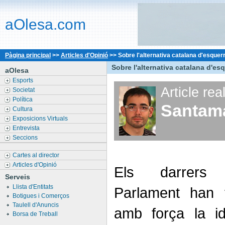
aOlesa.com
Pàgina principal
>>
Articles d'Opinió
>>
Sobre l'alternativa catalana d'esquer
Sobre l'alternativa catalana d'es
aOlesa
Esports
Article rea
Societat
Política
Santam
Cultura
Exposicions Virtuals
Entrevista
Seccions
Cartes al director
Articles d'Opinió
Els darrers 
Serveis
Llista d'Entitats
Parlament han 
Botigues i Comerços
Taulell d'Anuncis
amb força la i
Borsa de Treball