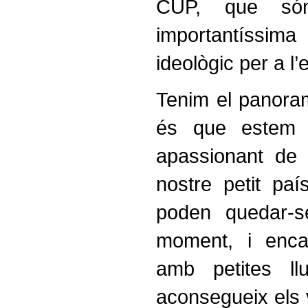
CUP, que són
importantíssim
ideològic per a l’
Tenim el panoram
és que estem
apassionant de l
nostre petit paí
poden quedar-s
moment, i enca
amb petites ll
aconsegueix els v