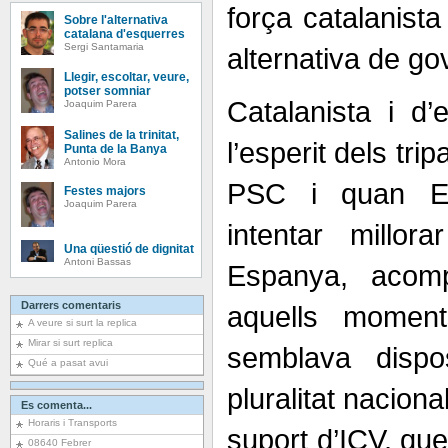
força catalanista
Sobre l'alternativa
catalana d'esquerres
Sergi Santamaria
alternativa de go
Llegir, escoltar, veure,
potser somniar
Catalanista i d’
Joaquim Parera
Salines de la trinitat,
l’esperit dels tri
Punta de la Banya
Antonio Mora
PSC i quan E
Festes majors
Joaquim Parera
intentar millor
Una qüestió de dignitat
Antoni Bassas
Espanya, acom
Darrers comentaris
aquells momen
A veure si surt la replica
Mirar si surt replica
semblava dispo
Qué a pasat avui
pluralitat nacional
Es comenta...
Horaris i Transports
suport d’ICV, qu
08640 Febrer