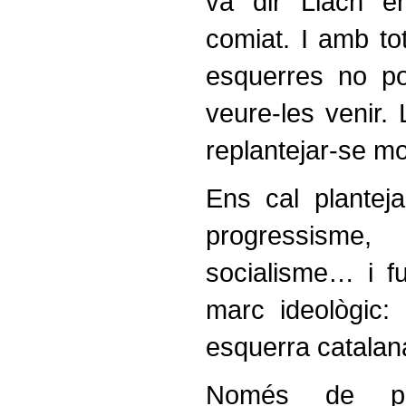
va dir Llach e
comiat. I amb to
esquerres no po
veure-les venir.
replantejar-se mo
Ens cal plantej
progressisme
socialisme… i f
marc ideològic: 
esquerra catalan
Només de pe