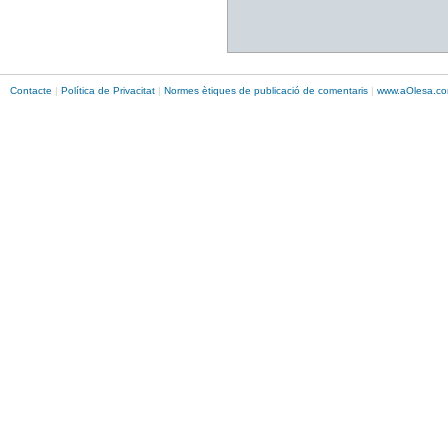
Contacte
|
Política de Privacitat
|
Normes ètiques de publicació de comentaris
|
www.
aOlesa
.co