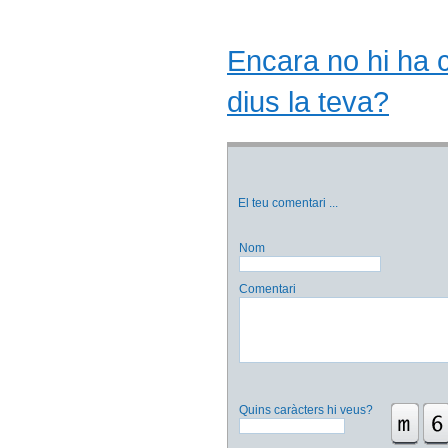
Encara no hi ha co
dius la teva?
El teu comentari
...
Nom
Comentari
Quins caràcters hi veus?