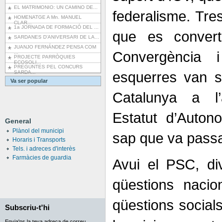
EL MATRIMONIO: UN CAMINO DE...
federalisme. Tres
HOMENATGE A Mn. MANUEL
CLAR...
1a JORNADA DE FORMACIÓ DEL ...
que es convert
SARDANES D'ANIVERSARI DE LA...
JUANJO FERNÁNDEZ PENSA COM
Convergència 
...
PROJECTE PARRÒQUIES
ECOSOLI...
PREGUNTES PEL CONCURS
esquerres van s
SARDA...
Va ser popular
Catalunya a l
Estatut d’Auton
General
Plànol del municipi
sap que va passa
Horaris i Transports
Tels. i adreces d'interès
Farmàcies de guardia
Avui el PSC, di
qüestions nacio
qüestions socials
Subscriu-t'hi
Envia'ns la teva adreça de correu