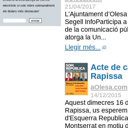
21/04/2017
electrònic si vols rebre setmanalment
els titulars més destacats!
L’Ajuntament d’Olesa
Segell InfoParticipa a 
de la comunicació púb
atorga la Un...
Llegir més...
Acte de 
Rapissa
aOlesa.com
14/12/2015
Aquest dimecres 16 
Rapissa, us esperem 
d'Esquerra Republic
Montserrat en motiu d