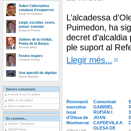
Sobre l'alternativa
catalana d'esquerres
Sergi Santamaria
L’alcadessa d’Ole
Llegir, escoltar, veure,
Puimedon, ha sig
potser somniar
Joaquim Parera
decret d’alcaldia
Salines de la trinitat,
Punta de la Banya
ple suport al Ref
Antonio Mora
Festes majors
Llegir més...
Joaquim Parera
Una qüestió de dignitat
Antoni Bassas
Darrers comentaris
A veure si surt la replica
Mirar si surt replica
Renovació
Comunicat:
Qué a pasat avui
executiva
GABRIEL
local
RUFIÁN I
d’Olesa de
JOAN
Es comenta...
Montserrat
CAPDEVILA A
Horaris i Transports
OLESA DE
08640 Febrer
aOlesa.com
a