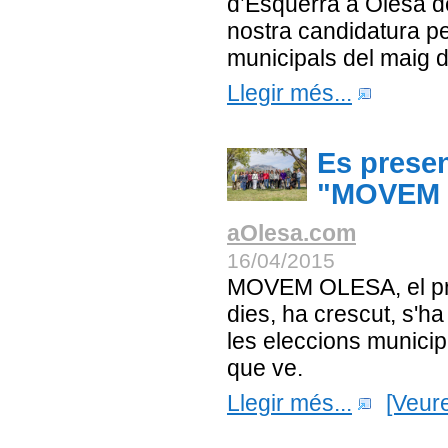
d’Esquerra a Olesa d
nostra candidatura pe
municipals del maig 
Llegir més...
Es presen
"MOVEM
aOlesa.com
16/04/2015
MOVEM OLESA, el proj
dies, ha crescut, s'ha
les eleccions munici
que ve.
Llegir més...
[Veur