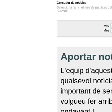
Cercador
de noticies
Selecciona l'any i el mes de publicació d
"Cercar".
Any
Mes
Aportar no
L'equip d'aquest
qualsevol notíc
important de ser
volgueu fer arri
endavant !