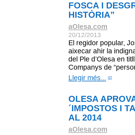
FOSCA I DESG
HISTÒRIA”
aOlesa.com
20/12/2013
El regidor popular, J
aixecar ahir la indig
del Ple d’Olesa en titl
Companys de “person
Llegir més...
OLESA APROVA
´IMPOSTOS I T
AL 2014
aOlesa.com