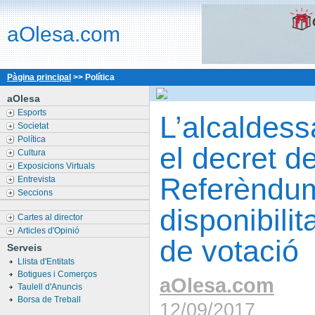
aOlesa.com
Pàgina principal
>> Política
aOlesa
Esports
L’alcaldess
Societat
Política
el decret de
Cultura
Exposicions Virtuals
Referèndum
Entrevista
Seccions
disponibilit
Cartes al director
Articles d'Opinió
de votació
Serveis
Llista d'Entitats
Botigues i Comerços
aOlesa.com
Taulell d'Anuncis
Borsa de Treball
12/09/2017