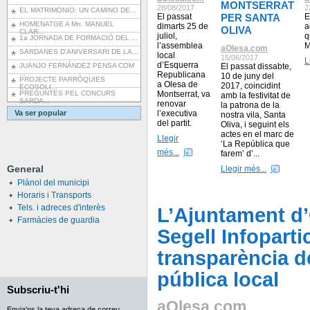
MONTSERRAT
28/08/2017
2
EL MATRIMONIO: UN CAMINO DE...
El passat
PER SANTA
E
HOMENATGE A Mn. MANUEL
dimarts 25 de
a
OLIVA
CLAR...
juliol,
q
1a JORNADA DE FORMACIÓ DEL ...
l’assemblea
M
aOlesa.com
SARDANES D'ANIVERSARI DE LA...
local
15/06/2017
L
d’Esquerra
JUANJO FERNÁNDEZ PENSA COM
El passat dissabte,
...
Republicana
10 de juny del
PROJECTE PARRÒQUIES
a Olesa de
2017, coincidint
ECOSOLI...
PREGUNTES PEL CONCURS
Montserrat, va
amb la festivitat de
SARDA...
renovar
la patrona de la
Va ser popular
l’executiva
nostra vila, Santa
del partit.
Oliva, i seguint els
actes en el marc de
Llegir
‘La República que
més...
farem’ d’...
General
Llegir més...
Plànol del municipi
Horaris i Transports
Tels. i adreces d'interès
L’Ajuntament d’
Farmàcies de guardia
Segell Infopartic
transparència d
pública local
Subscriu-t'hi
aOlesa.com
Envia'ns la teva adreça de correu