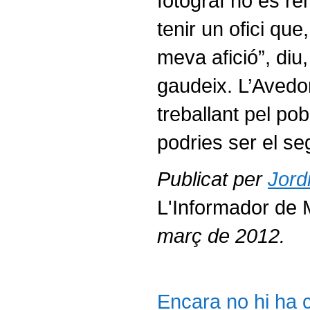
fotògraf no es ren
tenir un ofici qu
meva afició”, diu,
gaudeix. L’Avedo
treballant pel pobl
podries ser el se
Publicat per
Jord
L'Informador de M
març de 2012.
Encara no hi ha co