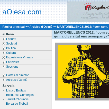
aOlesa.com
Pàgina principal
>>
Articles d'Opinió
>>
MARTORELLENCS 2012: “com som, què
MARTORELLENCS 2012: “com som
aOlesa
quina diversitat ens acompanya”
Esports
Societat
Política
Cultura
Exposicions Virtuals
Entrevista
Seccions
Cartes al director
Articles d'Opinió
Serveis
Llista d'Entitats
Botigues i Comerços
Taulell d'Anuncis
Borsa de Treball