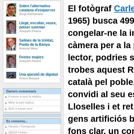
El fotògraf
Carl
Sobre l'alternativa
catalana d'esquerres
Sergi Santamaria
1965) busca 499
Llegir, escoltar, veure,
potser somniar
congelar-ne la 
Joaquim Parera
Salines de la trinitat,
càmera per a la p
Punta de la Banya
Antonio Mora
lector, podries s
Festes majors
Joaquim Parera
trobes aquest 
Una qüestió de dignitat
Antoni Bassas
català pel poble,
convidi al seu e
Darrers comentaris
A veure si surt la replica
Mirar si surt replica
Lloselles i et re
Qué a pasat avui
gens artificiós 
Es comenta...
Horaris i Transports
fons clar, un c
08640 Febrer