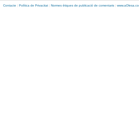
Contacte
|
Política de Privacitat
|
Normes ètiques de publicació de comentaris
|
www.
aOlesa
.co