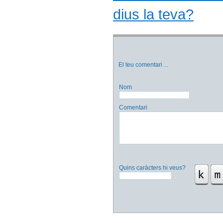
dius la teva?
El teu comentari
...
Nom
Comentari
Quins caràcters hi veus?