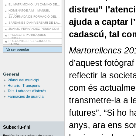
EL MATRIMONIO: UN CAMINO DE...
distreu” l’atenc
HOMENATGE A Mn. MANUEL
CLAR...
1a JORNADA DE FORMACIÓ DEL ...
ajuda a captar l
SARDANES D'ANIVERSARI DE LA...
JUANJO FERNÁNDEZ PENSA COM
cadascú, tal com
...
PROJECTE PARRÒQUIES
ECOSOLI...
PREGUNTES PEL CONCURS
SARDA...
Martorellencs 20
Va ser popular
d’aquest fotògra
reflectir la societ
General
Plànol del municipi
com és actualmen
Horaris i Transports
Tels. i adreces d'interès
Farmàcies de guardia
transmetre-la a 
futures”. “Si ho 
anys, ara ens so
Subscriu-t'hi
Envia'ns la teva adreça de correu