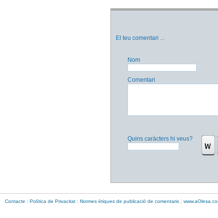
El teu comentari
...
Nom
Comentari
Quins caràcters hi veus?
Contacte
|
Política de Privacitat
|
Normes ètiques de publicació de comentaris
|
www.
aOlesa
.co