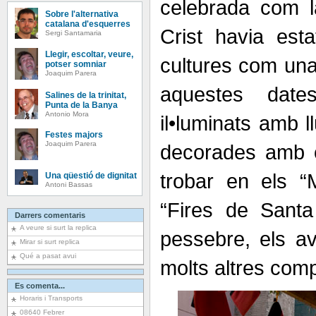
celebrada com l
Sobre l'alternativa
catalana d'esquerres
Crist havia est
Sergi Santamaria
Llegir, escoltar, veure,
cultures com una
potser somniar
Joaquim Parera
aquestes date
Salines de la trinitat,
Punta de la Banya
Antonio Mora
il•luminats amb 
Festes majors
Joaquim Parera
decorades amb 
trobar en els “
Una qüestió de dignitat
Antoni Bassas
“Fires de Santa
Darrers comentaris
A veure si surt la replica
pessebre, els ave
Mirar si surt replica
Qué a pasat avui
molts altres com
Es comenta...
Horaris i Transports
08640 Febrer