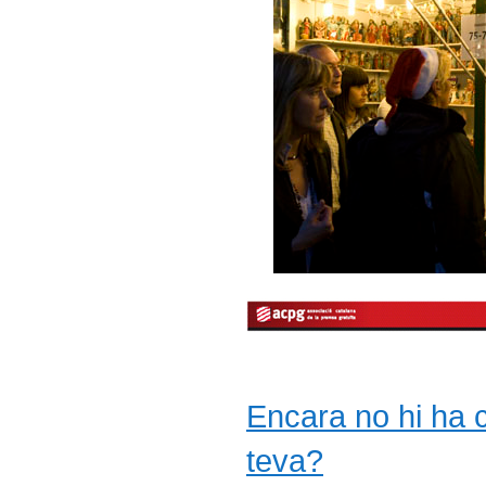
Encara no hi ha co
teva?