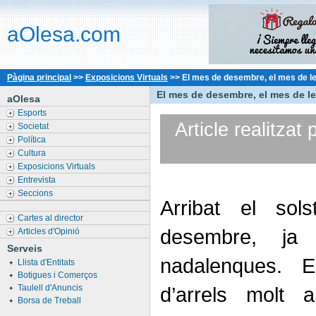
aOlesa.com
Pàgina principal
>>
Exposicions Virtuals
>>
El mes de desembre, el mes de le
El mes de desembre, el mes de le
aOlesa
Esports
Article realitzat 
Societat
Política
Cultura
Exposicions Virtuals
Entrevista
Seccions
Arribat el sol
Cartes al director
desembre, ja
Articles d'Opinió
Serveis
nadalenques. 
Llista d'Entitats
Botigues i Comerços
Taulell d'Anuncis
d’arrels molt 
Borsa de Treball