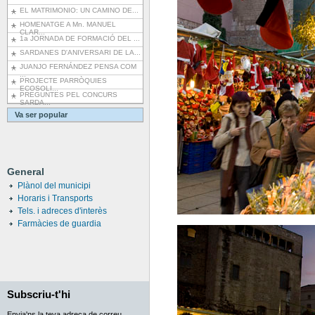
EL MATRIMONIO: UN CAMINO DE...
HOMENATGE A Mn. MANUEL
CLAR...
1a JORNADA DE FORMACIÓ DEL ...
SARDANES D'ANIVERSARI DE LA...
JUANJO FERNÁNDEZ PENSA COM
...
PROJECTE PARRÒQUIES
ECOSOLI...
PREGUNTES PEL CONCURS
SARDA...
Va ser popular
General
Plànol del municipi
Horaris i Transports
Tels. i adreces d'interès
Farmàcies de guardia
Subscriu-t'hi
Envia'ns la teva adreça de correu