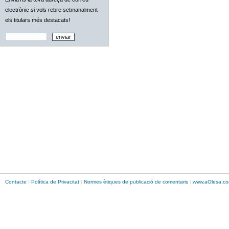
electrònic si vols rebre setmanalment
els titulars més destacats!
Contacte
|
Política de Privacitat
|
Normes ètiques de publicació de comentaris
|
www.
aOlesa
.co