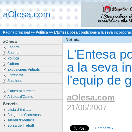
aOlesa.com
Pàgina principal
>>
Política
>>
L'Entesa posa condicions a la seva incorporaci
Noticia
aOlesa
Esports
L'Entesa p
Societat
Política
a la seva i
Cultura
Exposicions Virtuals
Entrevista
l'equip de 
Seccions
Cartes al director
aOlesa.com
Articles d'Opinió
Serveis
21/06/2007
Llista d'Entitats
Botigues i Comerços
Taulell d'Anuncis
Borsa de Treball
Comparteix