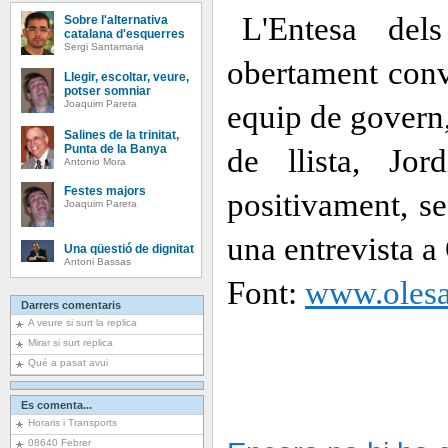
L'Entesa del
Sobre l'alternativa
catalana d'esquerres
Sergi Santamaria
obertament conv
Llegir, escoltar, veure,
potser somniar
Joaquim Parera
equip de govern,
Salines de la trinitat,
Punta de la Banya
de llista, Jor
Antonio Mora
Festes majors
positivament, s
Joaquim Parera
una entrevista a
Una qüestió de dignitat
Antoni Bassas
Font:
www.olesa
Darrers comentaris
A veure si surt la replica
Mirar si surt replica
Qué a pasat avui
Es comenta...
Horaris i Transports
08640 Febrer