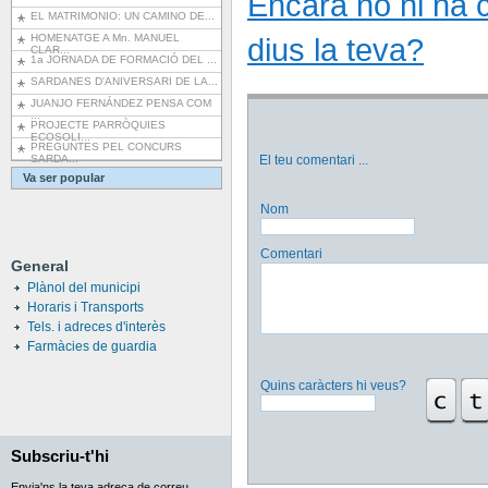
Encara no hi ha co
EL MATRIMONIO: UN CAMINO DE...
HOMENATGE A Mn. MANUEL
dius la teva?
CLAR...
1a JORNADA DE FORMACIÓ DEL ...
SARDANES D'ANIVERSARI DE LA...
JUANJO FERNÁNDEZ PENSA COM
...
PROJECTE PARRÒQUIES
ECOSOLI...
PREGUNTES PEL CONCURS
SARDA...
El teu comentari
...
Va ser popular
Nom
Comentari
General
Plànol del municipi
Horaris i Transports
Tels. i adreces d'interès
Farmàcies de guardia
Quins caràcters hi veus?
Subscriu-t'hi
Envia'ns la teva adreça de correu