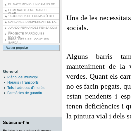
EL MATRIMONIO: UN CAMINO DE...
HOMENATGE A Mn. MANUEL
CLAR...
Una de les necessitats
1a JORNADA DE FORMACIÓ DEL ...
SARDANES D'ANIVERSARI DE LA...
socials.
JUANJO FERNÁNDEZ PENSA COM
...
PROJECTE PARRÒQUIES
ECOSOLI...
PREGUNTES PEL CONCURS
SARDA...
Va ser popular
Alguns barris ta
manteniment de la v
General
verdes. Quant els car
Plànol del municipi
Horaris i Transports
no es facin pegats, qu
Tels. i adreces d'interès
Farmàcies de guardia
estan pendents i esp
tenen deficiències i 
la pintura vial i dels 
Subscriu-t'hi
Envia'ns la teva adreça de correu