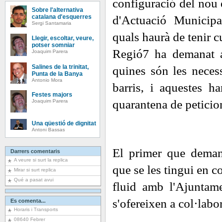
configuració del nou 
Sobre l'alternativa
catalana d'esquerres
d'Actuació Municipa
Sergi Santamaria
quals haurà de tenir cu
Llegir, escoltar, veure,
potser somniar
Regió7 ha demanat a
Joaquim Parera
Salines de la trinitat,
quines són les neces
Punta de la Banya
Antonio Mora
barris, i aquestes h
Festes majors
quarantena de peticio
Joaquim Parera
Una qüestió de dignitat
Antoni Bassas
El primer que deman
Darrers comentaris
A veure si surt la replica
que se les tingui en c
Mirar si surt replica
Qué a pasat avui
fluid amb l'Ajuntame
s'ofereixen a col·labor
Es comenta...
Horaris i Transports
08640 Febrer