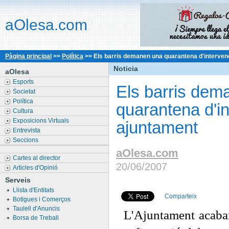
aOlesa.com
Pàgina principal
>>
Política
>>
Els barris demanen una quarantena d'interven
Noticia
aOlesa
Esports
Els barris dem
Societat
Política
quarantena d'i
Cultura
Exposicions Virtuals
ajuntament
Entrevista
Seccions
aOlesa.com
Cartes al director
20/06/2007
Articles d'Opinió
Serveis
Llista d'Entitats
Comparteix
Botigues i Comerços
Taulell d'Anuncis
L'Ajuntament acabarà
Borsa de Treball