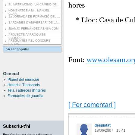
hores
EL MATRIMONIO: UN CAMINO DE...
HOMENATGE A Mn. MANUEL
CLAR...
1a JORNADA DE FORMACIÓ DEL ...
* Lloc: Casa de Cu
SARDANES D'ANIVERSARI DE LA...
JUANJO FERNÁNDEZ PENSA COM
...
PROJECTE PARRÒQUIES
ECOSOLI...
PREGUNTES PEL CONCURS
SARDA...
Va ser popular
Font:
www.olesam.or
General
Plànol del municipi
Horaris i Transports
Tels. i adreces d'interès
Farmàcies de guardia
[ Fer comentari ]
despistat
Subscriu-t'hi
18/06/2007
15:41
Envia'ns la teva adreça de correu