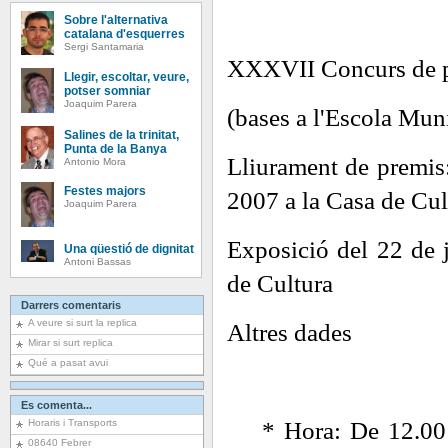
Sobre l'alternativa
catalana d'esquerres
Sergi Santamaria
XXXVII Concurs de pi
Llegir, escoltar, veure,
potser somniar
Joaquim Parera
(bases a l'Escola Muni
Salines de la trinitat,
Punta de la Banya
Lliurament de premis
Antonio Mora
Festes majors
2007 a
la Casa
de Cul
Joaquim Parera
Exposició del 22 de 
Una qüestió de dignitat
Antoni Bassas
de Cultura
Darrers comentaris
A veure si surt la replica
Altres dades
Mirar si surt replica
Qué a pasat avui
Es comenta...
Horaris i Transports
* Hora: De
12.00
08640 Febrer