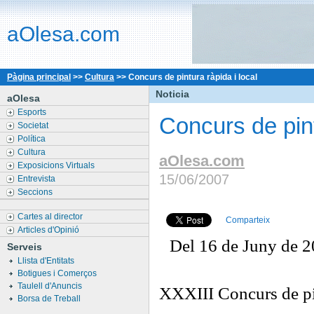
aOlesa.com
Pàgina principal
>>
Cultura
>>
Concurs de pintura ràpida i local
Noticia
aOlesa
Esports
Concurs de pint
Societat
Política
Cultura
aOlesa.com
Exposicions Virtuals
15/06/2007
Entrevista
Seccions
Cartes al director
Comparteix
Articles d'Opinió
Del 16 de Juny de 2
Serveis
Llista d'Entitats
Botigues i Comerços
Taulell d'Anuncis
XXXIII Concurs de pi
Borsa de Treball