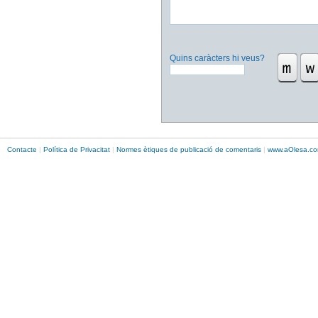
Quins caràcters hi veus?
Contacte
|
Política de Privacitat
|
Normes ètiques de publicació de comentaris
|
www.
aOlesa
.co