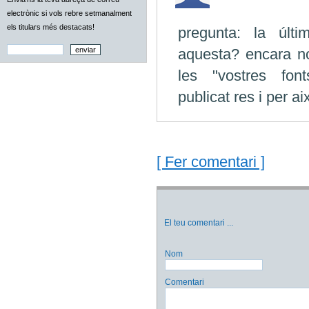
electrònic si vols rebre setmanalment
els titulars més destacats!
pregunta: la últi
aquesta? encara n
les "vostres fon
publicat res i per a
[ Fer comentari ]
El teu comentari
...
Nom
Comentari