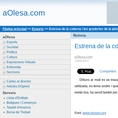
aOlesa.com
Pàgina principal
>>
Esports
>>
Estrena de la coberta i les graderies de la pis
Noticia
aOlesa
Esports
Estrena de la co
Societat
Política
aOlesa.com
Cultura
13/06/2007
Exposicions Virtuals
Entrevista
Comparteix
Seccions
Dilluns al matí es va inau
Cartes al director
utilitzada, no tenia sostre i 
Articles d'Opinió
Serveis
metàl·lica, ha servit també per 
Llista d'Entitats
Botigues i Comerços
Taulell d'Anuncis
Borsa de Treball
Font:
www.olesam.org