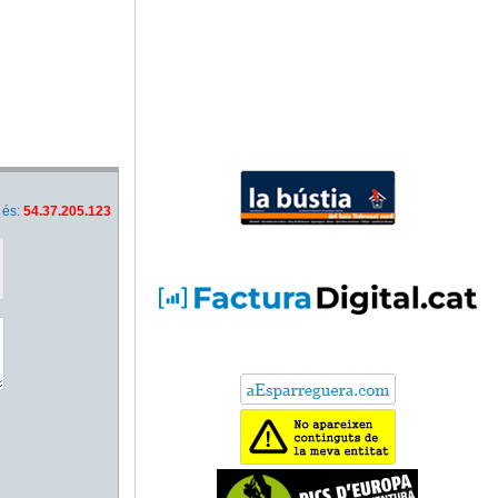
 és:
54.37.205.123