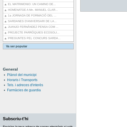
EL MATRIMONIO: UN CAMINO DE...
HOMENATGE A Mn. MANUEL CLAR...
1a JORNADA DE FORMACIÓ DEL ...
SARDANES D'ANIVERSARI DE LA...
JUANJO FERNÁNDEZ PENSA COM ...
PROJECTE PARRÒQUIES ECOSOLI...
PREGUNTES PEL CONCURS SARDA...
Va ser popular
General
Plànol del municipi
Horaris i Transports
Tels. i adreces d'interès
Farmàcies de guardia
Subscriu-t'hi
Envia'ns la teva adreça de correu electrònic si vols