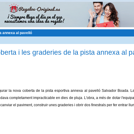
ta annexa al pavelló
berta i les graderies de la pista annexa al p
gurar la nova coberta de la pista esportiva annexa al pavelló Salvador Boada. La
quedava completament impracticable en dies de pluja. L'obra, a més de dotar l'equi
canviar el paviment, construir unes graderies i obrir dos finestrals per fer entrar llu