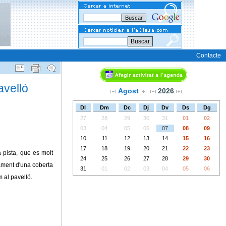
Buscar
Contacte
avelló
Agost
2026
Dl
Dm
Dc
Dj
Dv
Ds
Dg
27
28
29
30
31
01
02
03
04
05
06
07
08
09
10
11
12
13
14
15
16
17
18
19
20
21
22
23
 pista, que es molt
24
25
26
27
28
29
30
pament d'una coberta
31
01
02
03
04
05
06
m al pavelló.