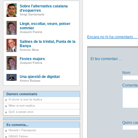
Sobre l'alternativa catalana
d'esquerres
Sergi Santamaria
Llegir, escoltar, veure, potser
somniar
Joaquim Parera
Encara no hi ha comentaris ... i
Salines de la trinitat, Punta de la
Banya
Antonio Mora
El teu comentari
...
Festes majors
Joaquim Parera
Nom
Una qüestió de dignitat
Antoni Bassas
Comentar
Darrers comentaris
A veure si surt la replica
Mirar si surt replica
Qué a pasat avui
Quins car
Es comenta...
Horaris i Transports
08640 Febrer