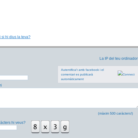
 si hi dius la teva?
La IP del teu ordinador
Autentifica't amb facebook i el
comentari es publicarà
automàticament
i
(màxim 500 caràcters!)
àcters hi veus?