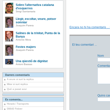
Sobre l'alternativa catalana
d'esquerres
Sergi Santamaria
Llegir, escoltar, veure, potser
somniar
Joaquim Parera
Encara no hi ha comentaris ... i
Salines de la trinitat, Punta de la
Banya
Antonio Mora
El teu comentari
...
Festes majors
Joaquim Parera
Nom
Una qüestió de dignitat
Antoni Bassas
Comentar
Darrers comentaris
A veure si surt la replica
Mirar si surt replica
Qué a pasat avui
Quins car
Es comenta...
Horaris i Transports
08640 Febrer