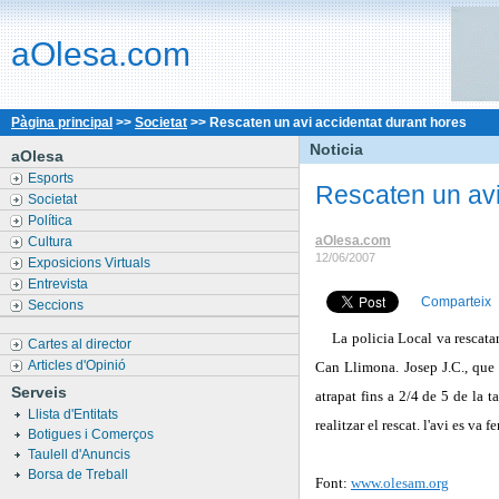
aOlesa.com
Pàgina principal
>>
Societat
>>
Rescaten un avi accidentat durant hores
Noticia
aOlesa
Esports
Rescaten un avi
Societat
Política
aOlesa.com
Cultura
12/06/2007
Exposicions Virtuals
Entrevista
Comparteix
Seccions
La policia Local va rescata
Cartes al director
Articles d'Opinió
Can Llimona. Josep J.C., que t
Serveis
atrapat fins a 2/4 de 5 de la t
Llista d'Entitats
realitzar el rescat. l'avi es va fe
Botigues i Comerços
Taulell d'Anuncis
Borsa de Treball
Font:
www.olesam.org