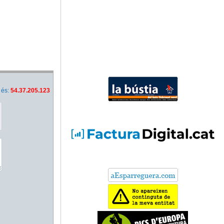
 és:
54.37.205.123