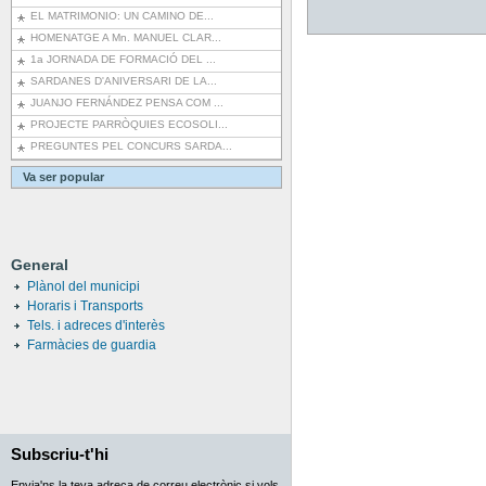
EL MATRIMONIO: UN CAMINO DE...
HOMENATGE A Mn. MANUEL CLAR...
1a JORNADA DE FORMACIÓ DEL ...
SARDANES D'ANIVERSARI DE LA...
JUANJO FERNÁNDEZ PENSA COM ...
PROJECTE PARRÒQUIES ECOSOLI...
PREGUNTES PEL CONCURS SARDA...
Va ser popular
General
Plànol del municipi
Horaris i Transports
Tels. i adreces d'interès
Farmàcies de guardia
Subscriu-t'hi
Envia'ns la teva adreça de correu electrònic si vols