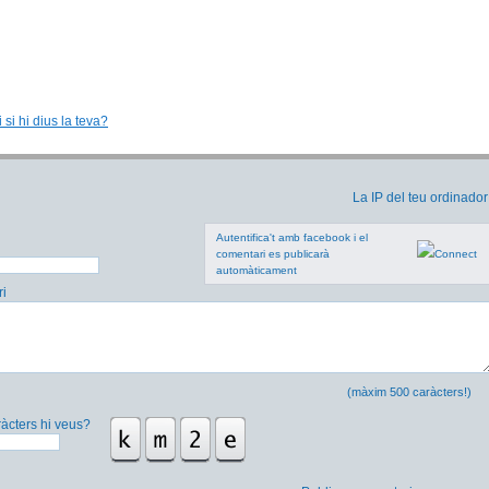
 si hi dius la teva?
La IP del teu ordinador
Autentifica't amb facebook i el
comentari es publicarà
automàticament
i
(màxim 500 caràcters!)
àcters hi veus?