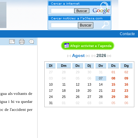
Buscar
Contacte
Agost
2026
Dl
Dm
Dc
Dj
Dv
Ds
Dg
27
28
29
30
31
01
02
03
04
05
06
07
08
09
10
11
12
13
14
15
16
17
18
19
20
21
22
23
igua als voltants de
24
25
26
27
28
29
30
aigua i hi va quedar
31
01
02
03
04
05
06
loc de l'accident per