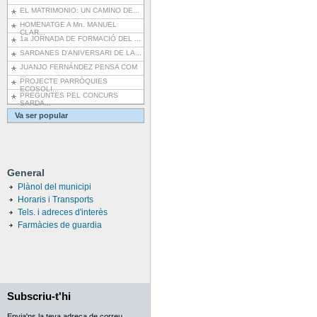
EL MATRIMONIO: UN CAMINO DE...
HOMENATGE A Mn. MANUEL
CLAR...
1a JORNADA DE FORMACIÓ DEL ...
SARDANES D'ANIVERSARI DE LA...
JUANJO FERNÁNDEZ PENSA COM
...
PROJECTE PARRÒQUIES
ECOSOLI...
PREGUNTES PEL CONCURS
SARDA...
Va ser popular
General
Plànol del municipi
Horaris i Transports
Tels. i adreces d'interès
Farmàcies de guardia
Subscriu-t'hi
Envia'ns la teva adreça de correu