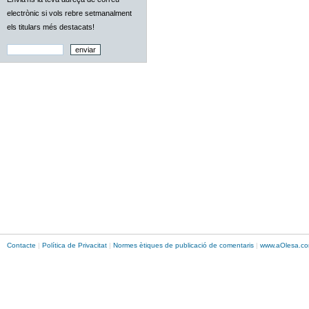
electrònic si vols rebre setmanalment
els titulars més destacats!
Contacte
|
Política de Privacitat
|
Normes ètiques de publicació de comentaris
|
www.
aOlesa
.co