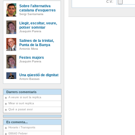
C.V.:
Sobre l'alternativa
catalana d'esquerres
Sergi Santamaria
Llegir, escoltar, veure,
potser somniar
Joaquim Parera
Salines de la trinitat,
Punta de la Banya
Antonio Mora
Festes majors
Joaquim Parera
Una qüestió de dignitat
Antoni Bassas
Darrers comentaris
A veure si surt la replica
Mirar si surt replica
Qué a pasat avui
Es comenta...
Horaris i Transports
08640 Febrer