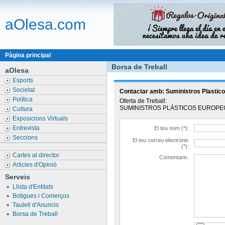
aOlesa.com
Pàgina principal
Borsa de Treball
aOlesa
Esports
Societat
Contactar amb:
Suministros Plastic
Política
Oferta de Treball:
SUMINISTROS PLÁSTICOS EUROPEOS
Cultura
Exposicions Virtuals
Entrevista
El teu nom (*):
Seccions
El teu correu electrònic
(*):
Cartes al director
Comentaris:
Articles d'Opinió
Serveis
Llista d'Entitats
Botigues i Comerços
Taulell d'Anuncis
Borsa de Treball