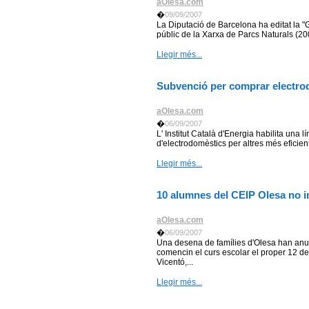
aOlesa.com
�
09/09/2007
La Diputació de Barcelona ha editat la 
públic de la Xarxa de Parcs Naturals (20
Llegir més...
Subvenció per comprar electro
aOlesa.com
�
06/09/2007
L' Institut Català d'Energia habilita una l
d'electrodomèstics per altres més eficien
Llegir més...
10 alumnes del CEIP Olesa no in
aOlesa.com
�
06/09/2007
Una desena de famílies d'Olesa han anun
comencin el curs escolar el proper 12 de
Vicentó,...
Llegir més...