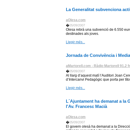
La Generalitat subvenciona acti
aOlesa.com
�
05/09/2007
Olesa rebrà una subvenció de 6.550 euros
destinades als joves.
Llegir més...
Jornada de Convivència i Medi
aMartorell.com - Ràdio Martorell 91.2 
�
05/09/2007
Al llarg d’aquest matí l’Auditori Joan Cer
d’Intercanvi Pedagògic que porta per títo
Llegir més...
L´Ajuntament ha demanat a la Ge
l'Av. Francesc Macià
aOlesa.com
�
05/09/2007
El govern olesà ha demanat a la Direcci