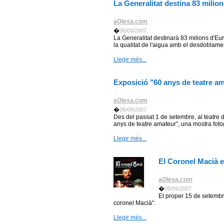
La Generalitat destina 83 milio
aOlesa.com
�
06/09/2007
La Generalitat destinarà 83 milions d'Eur
la qualitat de l'aigua amb el desdoblament
Llegir més...
Exposició "60 anys de teatre a
aOlesa.com
�
06/09/2007
Des del passat 1 de setembre, al teatre de
anys de teatre amateur”, una mostra fotogr
Llegir més...
El Coronel Macià e
aOlesa.com
�
05/09/2007
El proper 15 de setembre
coronel Macià".
Llegir més...