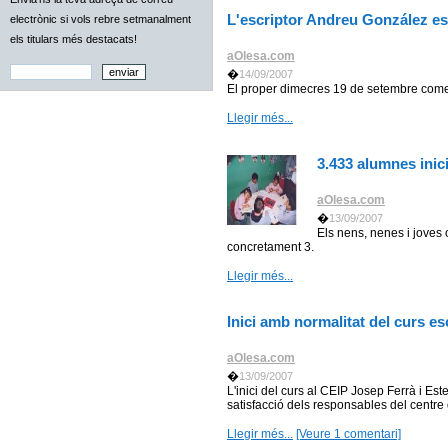
L'escriptor Andreu González es
electrònic si vols rebre setmanalment
els titulars més destacats!
aOlesa.com
�
14/09/2007
El proper dimecres 19 de setembre come
Llegir més...
3.433 alumnes inic
aOlesa.com
�
13/09/2007
Els nens, nenes i joves
concretament 3.
Llegir més...
Inici amb normalitat del curs es
aOlesa.com
�
13/09/2007
L'inici del curs al CEIP Josep Ferrà i Est
satisfacció dels responsables del centre de 
Llegir més...
[Veure 1 comentari]