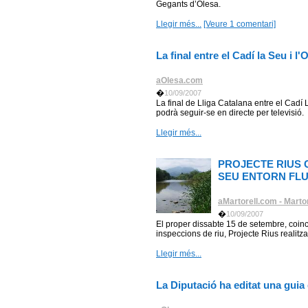
Gegants d’Olesa.
Llegir més...
[Veure 1 comentari]
La final entre el Cadí la Seu i l
aOlesa.com
�
10/09/2007
La final de Lliga Catalana entre el Cadí 
podrà seguir-se en directe per televisió.
Llegir més...
PROJECTE RIUS 
SEU ENTORN FLU
aMartorell.com - Martor
�
10/09/2007
El proper dissabte 15 de setembre, coinc
inspeccions de riu, Projecte Rius realitz
Llegir més...
La Diputació ha editat una gui