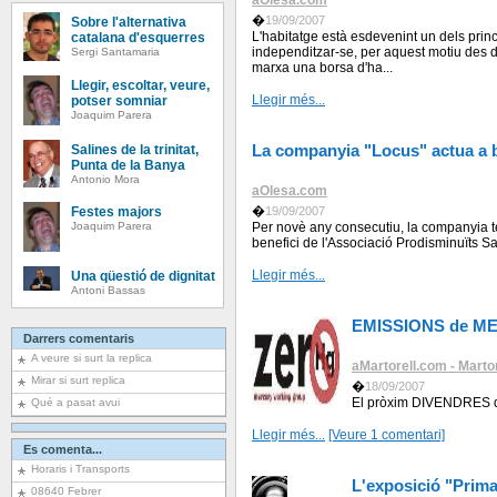
aOlesa.com
�
19/09/2007
Sobre l'alternativa
L'habitatge està esdevenint un dels prin
catalana d'esquerres
independitzar-se, per aquest motiu des de
Sergi Santamaria
marxa una borsa d'ha...
Llegir, escoltar, veure,
Llegir més...
potser somniar
Joaquim Parera
La companyia "Locus" actua a be
Salines de la trinitat,
Punta de la Banya
Antonio Mora
aOlesa.com
�
19/09/2007
Festes majors
Per novè any consecutiu, la companyia t
Joaquim Parera
benefici de l'Associació Prodisminuïts Sa
Llegir més...
Una qüestió de dignitat
Antoni Bassas
EMISSIONS de M
Darrers comentaris
A veure si surt la replica
aMartorell.com - Martor
Mirar si surt replica
�
18/09/2007
El pròxim DIVENDRES dí
Qué a pasat avui
Llegir més...
[Veure 1 comentari]
Es comenta...
Horaris i Transports
L'exposició "Prima
08640 Febrer