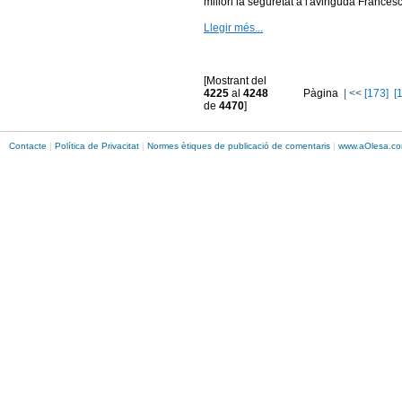
millori la seguretat a l'avinguda Francesc 
Llegir més...
[Mostrant del
4225
al
4248
Pàgina
|
<<
[173]
[
de
4470
]
Contacte
|
Política de Privacitat
|
Normes ètiques de publicació de comentaris
|
www.
aOlesa
.co