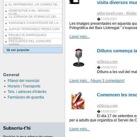
visita diversos mu
EL MATRIMONIO: UN CAMINO DE...
HOMENATGE A Mn. MANUEL
aMartorell.com - Ràdio
CLAR...
1a JORNADA DE FORMACIÓ DEL ...
�
17/09/2007
SARDANES D'ANIVERSARI DE LA...
Les imatges presentades en aquesta quar
Fotogràfica del Baix Llobregat ” s’exposar
JUANJO FERNÁNDEZ PENSA COM
...
PROJECTE PARRÒQUIES
Llegir més...
ECOSOLI...
PREGUNTES PEL CONCURS
SARDA...
Va ser popular
Dilluns comença l
aOlesa.com
�
14/09/2007
Dilluns a les vuit del 
General
Plànol del municipi
Llegir més...
[Veure 3 comentaris]
Horaris i Transports
Tels. i adreces d'interès
Comencen les inscr
Farmàcies de guardia
aOlesa.com
�
14/09/2007
El dia 17 de setembre es
per a adults que organitza el Servei de 
Subscriu-t'hi
Llegir més...
Envia'ns la teva adreça de correu