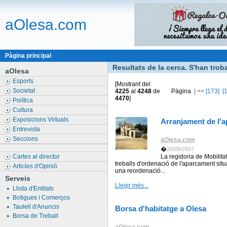
aOlesa.com
Pàgina principal
Resultats de la cerca. S'han tro
aOlesa
Esports
[Mostrant del
Societat
4225
al
4248
de
Pàgina
|
<<
[173]
[
4470
]
Política
Cultura
Exposicions Virtuals
Arranjament de l'
Entrevista
Seccions
aOlesa.com
�
20/09/2007
Cartes al director
La regidoria de Mobilitat
treballs d'ordenació de l'aparcament situa
Articles d'Opinió
una reordenació...
Serveis
Llegir més...
Llista d'Entitats
Botigues i Comerços
Taulell d'Anuncis
Borsa d'habitatge a Olesa
Borsa de Treball