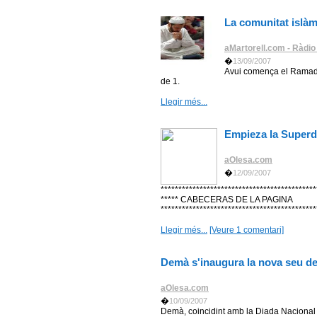
La comunitat islà
aMartorell.com - Ràdio
�
13/09/2007
Avui comença el Ramadà
de 1.
Llegir més...
Empieza la Superdi
aOlesa.com
�
12/09/2007
********************************************
***** CABECERAS DE LA PAGINA
*********************************************
Llegir més...
[Veure 1 comentari]
Demà s'inaugura la nova seu d
aOlesa.com
�
10/09/2007
Demà, coincidint amb la Diada Nacional 