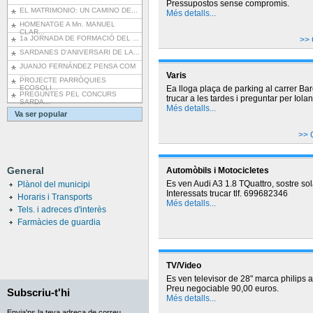
Pressupostos sense compromís.
EL MATRIMONIO: UN CAMINO DE...
Més detalls...
HOMENATGE A Mn. MANUEL
CLAR...
1a JORNADA DE FORMACIÓ DEL ...
>> 
SARDANES D'ANIVERSARI DE LA...
JUANJO FERNÁNDEZ PENSA COM
...
Varis
PROJECTE PARRÒQUIES
ECOSOLI...
Ea lloga plaça de parking al carrer Ba
PREGUNTES PEL CONCURS
trucar a les tardes i preguntar per Io
SARDA...
Més detalls...
Va ser popular
>> 
General
Automòbils i Motocicletes
Es ven Audi A3 1.8 TQuattro, sostre sol
Plànol del municipi
Interessats trucar tlf. 699682346
Horaris i Transports
Més detalls...
Tels. i adreces d'interès
Farmàcies de guardia
TV/Video
Es ven televisor de 28" marca philips 
Preu negociable 90,00 euros.
Subscriu-t'hi
Més detalls...
Envia'ns la teva adreça de correu