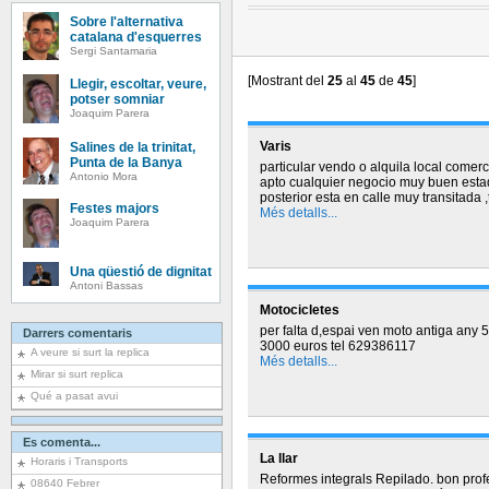
Sobre l'alternativa
catalana d'esquerres
Sergi Santamaria
[Mostrant del
25
al
45
de
45
]
Llegir, escoltar, veure,
potser somniar
Joaquim Parera
Varis
Salines de la trinitat,
Punta de la Banya
particular vendo o alquila local comerc
Antonio Mora
apto cualquier negocio muy buen estad
posterior esta en calle muy transitada
Festes majors
Més detalls...
Joaquim Parera
Una qüestió de dignitat
Antoni Bassas
Motocicletes
per falta d,espai ven moto antiga any
Darrers comentaris
3000 euros tel 629386117
A veure si surt la replica
Més detalls...
Mirar si surt replica
Qué a pasat avui
Es comenta...
La llar
Horaris i Transports
Reformes integrals Repilado. bon profe
08640 Febrer