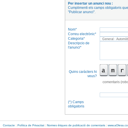
Per insertar un anunci nou :
Cumplimenti els camps obligatoris que
"Publicar anunci".
Nom*
Correu electrònic*
Categoria*
Descripcio de
l'anunci*
Quins caràcters hi
veus?
comentaris (robo
(*) Camps
obligatoris
Contacte
|
Política de Privacitat
|
Normes ètiques de publicació de comentaris
|
www.
aOlesa
.co