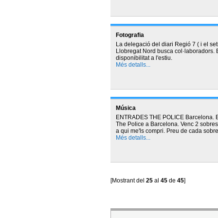
Fotografia
La delegació del diari Regió 7 ( i el se
Llobregat Nord busca col·laboradors. E
disponibilitat a l'estiu.
Més detalls...
Música
ENTRADES THE POLICE Barcelona. Em
The Police a Barcelona. Venc 2 sobres 
a qui me'ls compri. Preu de cada sobre
Més detalls...
[Mostrant del
25
al
45
de
45
]