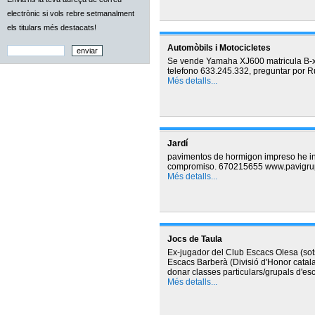
electrònic si vols rebre setmanalment
els titulars més destacats!
Automòbils i Motocicletes
Se vende Yamaha XJ600 matricula B-xx
telefono 633.245.332, preguntar por 
Més detalls...
Jardí
pavimentos de hormigon impreso he ind
compromiso. 670215655 www.pavigru
Més detalls...
Jocs de Taula
Ex-jugador del Club Escacs Olesa (sots
Escacs Barberà (Divisió d'Honor catalan
donar classes particulars/grupals d'esc
Més detalls...