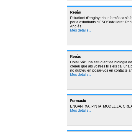
Repàs
Estudiant d'enginyeria informàtica s'of
per a estudiants d'ESO/Batxillerat. Pri
Anglès.
Més detalls...
Repàs
Hola! Sóc una estudiant de biologia de 3
creieu que als vostres fills els cal una
no dubteu en posar-vos en contacte a
Més detalls...
Formació
ENGANTXA, PINTA, MODEL.LA, CREA.
Més detalls...