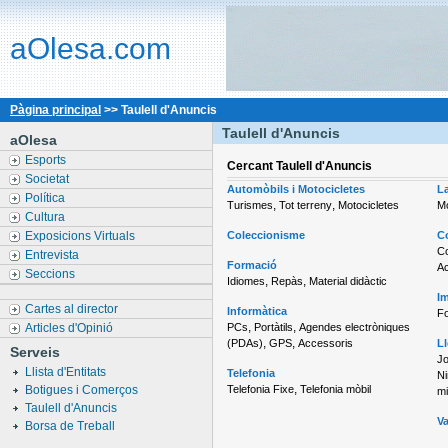
aOlesa.com
Pàgina principal
>> Taulell d'Anuncis
Taulell d'Anuncis
aOlesa
Esports
Cercant
Taulell d'Anuncis
Societat
Automòbils i Motocicletes
La
Política
,
,
Turismes
Tot terreny
Motocicletes
M
Cultura
Exposicions Virtuals
Coleccionisme
Co
C
Entrevista
Formació
Ac
Seccions
,
,
Idiomes
Repàs
Material didàctic
Im
Cartes al director
Informàtica
Fo
,
,
Articles d'Opinió
PCs
Portàtils
Agendes electròniques
,
,
(PDAs)
GPS
Accessoris
Ll
Serveis
Jo
Llista d'Entitats
Telefonia
Ni
,
Botigues i Comerços
Telefonia Fixe
Telefonia mòbil
mi
Taulell d'Anuncis
Va
Borsa de Treball