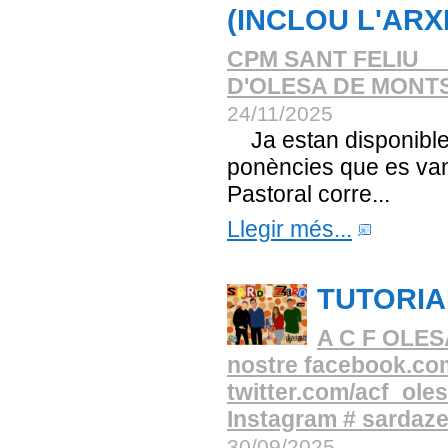
(INCLOU L'AR
CPM SANT FELIU _
D'OLESA DE MONT
24/11/2025
Ja estan disponibles 
ponències que es van
Pastoral corre...
Llegir més...
TUTORI
A C F OLESA 
nostre facebook.com
twitter.com/acf_olesa
Instagram # sardaz
30/09/2025