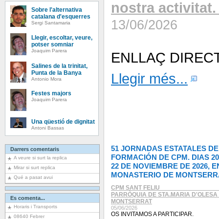
nostra activitat
Sobre l'alternativa
catalana d'esquerres
13/06/2026
Sergi Santamaria
Llegir, escoltar, veure,
potser somniar
Joaquim Parera
ENLLAÇ DIRECTE
Salines de la trinitat,
Punta de la Banya
Llegir més...
Antonio Mora
Festes majors
Joaquim Parera
Una qüestió de dignitat
Antoni Bassas
51 JORNADAS ESTATALES DE
Darrers comentaris
FORMACIÓN DE CPM. DIAS 20
A veure si surt la replica
22 DE NOVIEMBRE DE 2026, E
Mirar si surt replica
MONASTERIO DE MONTSERR
Qué a pasat avui
CPM SANT FELIU ________________
PARRÒQUIA DE STA.MARIA D'OLESA
Es comenta...
MONTSERRAT
Horaris i Transports
05/06/2026
OS INVITAMOS A PARTICIPAR.
08640 Febrer