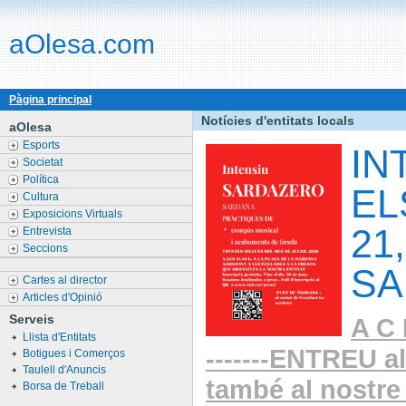
aOlesa.com
Pàgina principal
Notícies d'entitats locals
aOlesa
Esports
IN
Societat
Política
EL
Cultura
Exposicions Virtuals
21
Entrevista
Seccions
SA
Cartes al director
Articles d'Opinió
Serveis
A C 
Llista d'Entitats
-------ENTREU a
Botigues i Comerços
Taulell d'Anuncis
també al nostre 
Borsa de Treball