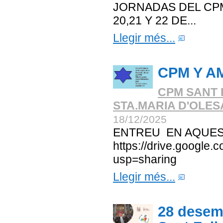
JORNADAS DEL CPM
20,21 Y 22 DE...
Llegir més...
CPM Y A
CPM SANT 
STA.MARIA D'OLE
18/12/2025
ENTREU EN AQUES
https://drive.googl
usp=sharing
Llegir més...
28 desemb