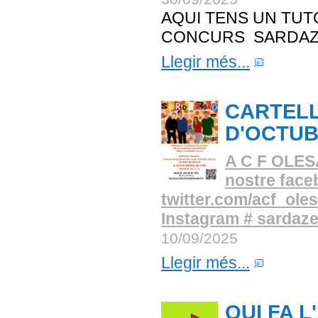
AQUI TENS UN TUT
CONCURS SARDAZ
Llegir més...
CARTELL
D'OCTU
A C F OLESA 
nostre face
twitter.com/acf_olesa
Instagram # sardaz
10/09/2025
Llegir més...
QUI FA 