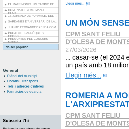
Llegir més...
EL MATRIMONIO: UN CAMINO DE...
HOMENATGE A Mn. MANUEL
CLAR...
1a JORNADA DE FORMACIÓ DEL ...
UN MÓN SENSE
SARDANES D'ANIVERSARI DE LA...
JUANJO FERNÁNDEZ PENSA COM
...
CPM SANT FELIU _
PROJECTE PARRÒQUIES
ECOSOLI...
PREGUNTES PEL CONCURS
D'OLESA DE MONT
SARDA...
Va ser popular
27/03/2026
... casar-se (el 202
un país amb 18 mili
General
Llegir més...
Plànol del municipi
Horaris i Transports
Tels. i adreces d'interès
Farmàcies de guardia
ROMERIA A MO
L'ARXIPRESTA
CPM SANT FELIU _
Subscriu-t'hi
D'OLESA DE MONT
Envia'ns la teva adreça de correu