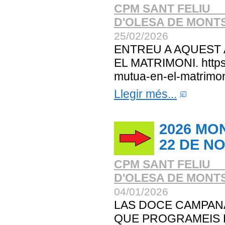
CPM SANT FELIU _
D'OLESA DE MONT
25/02/2026
ENTREU A AQUEST
EL MATRIMONI. https:
mutua-en-el-matrimon
Llegir més...
2026 MO
22 DE N
CPM SANT FELIU _
D'OLESA DE MONT
04/01/2026
LAS DOCE CAMPAN
QUE PROGRAMEIS L