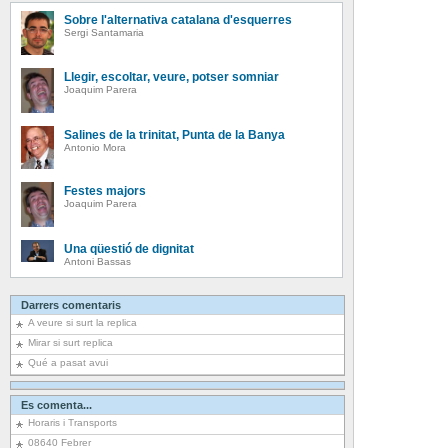
Sobre l'alternativa catalana d'esquerres
Sergi Santamaria
Llegir, escoltar, veure, potser somniar
Joaquim Parera
Salines de la trinitat, Punta de la Banya
Antonio Mora
Festes majors
Joaquim Parera
Una qüestió de dignitat
Antoni Bassas
Darrers comentaris
A veure si surt la replica
Mirar si surt replica
Qué a pasat avui
Es comenta...
Horaris i Transports
08640 Febrer