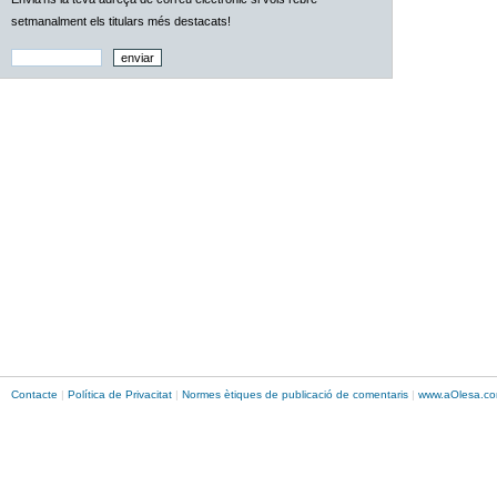
setmanalment els titulars més destacats!
Contacte
|
Política de Privacitat
|
Normes ètiques de publicació de comentaris
|
www.
aOlesa
.co