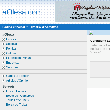
aOlesa.com
Pàgina principal
>> Historial d'Activitats
aOlesa
Esports
Cercador
d'ac
Societat
Selecciona l'an
Política
notícia que es
"Cercar".
Cultura
Exposicions Virtuals
Entrevista
Seccions
Cartes al director
Articles d'Opinió
Serveis
Llista d'Entitats
Botigues i Comerços
Taulell d'Anuncis
Borsa de Treball