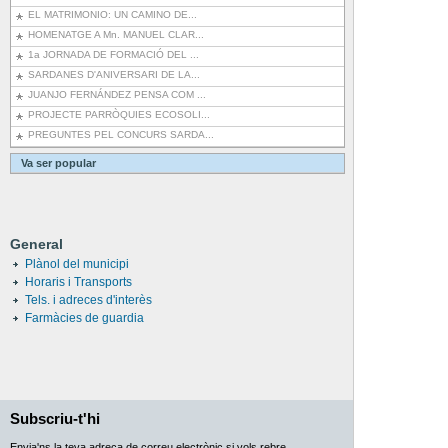
EL MATRIMONIO: UN CAMINO DE...
HOMENATGE A Mn. MANUEL CLAR...
1a JORNADA DE FORMACIÓ DEL ...
SARDANES D'ANIVERSARI DE LA...
JUANJO FERNÁNDEZ PENSA COM ...
PROJECTE PARRÒQUIES ECOSOLI...
PREGUNTES PEL CONCURS SARDA...
Va ser popular
General
Plànol del municipi
Horaris i Transports
Tels. i adreces d'interès
Farmàcies de guardia
Subscriu-t'hi
Envia'ns la teva adreça de correu electrònic si vols rebre