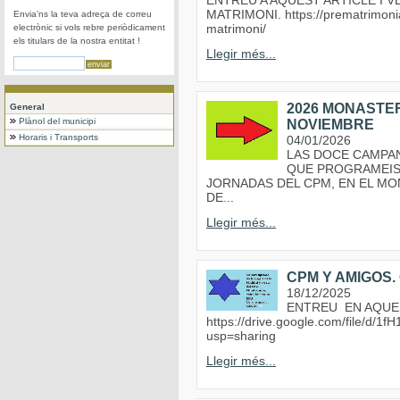
ENTREU A AQUEST ARTICLE I
MATRIMONI. https://prematrimonia
Envia'ns la teva adreça de correu
matrimoni/
electrònic si vols rebre periòdicament
els titulars de la nostra entitat !
Llegir més...
2026 MONASTER
General
Plànol del municipi
NOVIEMBRE
Horaris i Transports
04/01/2026
LAS DOCE CAMPA
QUE PROGRAMEIS 
JORNADAS DEL CPM, EN EL MON
DE...
Llegir més...
CPM Y AMIGOS. 
18/12/2025
ENTREU EN AQUE
https://drive.google.com/file/
usp=sharing
Llegir més...