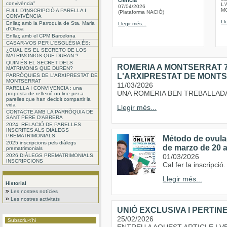
ciència
convivència"
L'
07/04/2026
M
FULL D'INSCRIPCIÓ A PARELLA I
(Plataforma NACIÓ)
CONVIVÈNCIA
Ll
Enllaç amb la Parroquia de Sta. Maria
Llegir més...
d'Olesa
Enllaç amb el CPM Barcelona
CASAR-VOS PER L'ESGLÉSIA ÉS:
¿CUAL ES EL SECRETO DE LOS
MATRIMONIOS QUE DURAN ?
QUIN ÉS EL SECRET DELS
ROMERIA A MONTSERRAT 7
MATRIMONIS QUE DUREN?
L'ARXIPRESTAT DE MONT
PARRÒQUIES DE L'ARXIPRESTAT DE
MONTSERRAT
11/03/2026
PARELLA I CONVIVENCIA : una
UNA ROMERIA BEN TREBALLAD
proposta de reflexió on line per a
parelles que han decidit compartir la
vida
Llegir més...
CONTACTE AMB LA PARRÒQUIA DE
SANT PERE D'ABRERA
2024. RELACIÓ DE PARELLES
INSCRITES ALS DIÀLEGS
PREMATRIMONIALS
Método de ovulaci
2025 inscripcions pels diàlegs
de marzo de 20 a
prematrimonials
2026 DIÀLEGS PREMATRIMONIALS.
01/03/2026
INSCRIPCIONS
Cal fer la inscripció
Llegir més...
Historial
Les nostres notícies
Les nostres activitats
UNIÓ EXCLUSIVA I PERTI
25/02/2026
Subscriu-t'hi