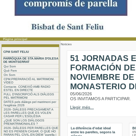
Pàgina principal
Noticies
CPM SANT FELIU
____________________
51 JORNADAS 
PARRÒQUIA DE STA.MARIA D'OLESA
DE MONTSERRAT
FORMACIÓN DE 
Qui Som
Què Fem
NOVIEMBRE DE 
On Som
CPM.PREPARACIÓ AL MATRIMONI.
VÍDEO
MONASTERIO D
Contacte. CONEXIÓ AMB RADIO
ESTEL EN DIRECTE
05/06/2026
FULL D'INSCRIPCIÓ ALS DIÀLEGS
PEL MATRIMONI
OS INVITAMOS A PARTICIPAR.
DATES pels diàlegs pel matrimoni per
l'església 2026
Llegir més...
2026- DIÀLEGS PRECASAMENT A
LES PARELLES QUE ES VOLEN
CASAR PER L'ESGLÉSIA
¿QUE SON LOS DIÁLOGOS
PREMATRIMONIALES ?
2026- DIÀLEGS PER PARELLES QUE
La diferència d'edat ideal
B
NO ES PENSEN CASAR, O QUE HO
entre les parelles, segons la
05
FARAN PEL CIVIL.EN DIEM "parella i
L