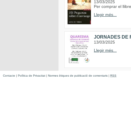
13/03/2025
Per comprar el llib
Llegir més...
JORNADES DE F
13/03/2025
Llegir més...
Contacte
|
Política de Privacitat
|
Normes ètiques de publicació de comentaris
|
RSS