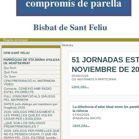
Pàgina principal
Noticies
CPM SANT FELIU
____________________
51 JORNADAS EST
PARRÒQUIA DE STA.MARIA D'OLESA
DE MONTSERRAT
NOVIEMBRE DE 2
Qui Som
Què Fem
05/06/2026
On Som
OS INVITAMOS A PARTICIPAR.
CPM.PREPARACIÓ AL MATRIMONI.
VÍDEO
Llegir més...
Contacte. CONEXIÓ AMB RADIO
ESTEL EN DIRECTE
FULL D'INSCRIPCIÓ ALS DIÀLEGS
PEL MATRIMONI
DATES pels diàlegs pel matrimoni per
La diferència d'edat ideal entre les parel
l'església 2026
la ciència
2026- DIÀLEGS PRECASAMENT A
07/04/2026
LES PARELLES QUE ES VOLEN
(Plataforma NACIÓ)
CASAR PER L'ESGLÉSIA
¿QUE SON LOS DIÁLOGOS
Llegir més...
PREMATRIMONIALES ?
2026- DIÀLEGS PER PARELLES QUE
NO ES PENSEN CASAR, O QUE HO
FARAN PEL CIVIL.EN DIEM "parella i