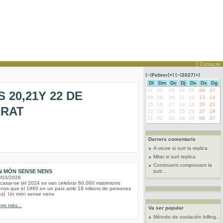
Contacte
Febrer
2027
Dl
Dm
Dc
Dj
Dv
Ds
Dg
01
02
03
04
05
06
07
20,21Y 22 DE
08
09
10
11
12
13
14
15
16
17
18
19
20
21
RRAT
22
23
24
25
26
27
28
01
02
03
04
05
06
07
Darrers comentaris
A veure si surt la replica
Mirar si surt replica
Continuem comprovant la
N MÓN SENSE NENS
pub...
/03/2026
. casar-se (el 2024 es van celebrar 60.000 matrimonis
nys que el 1960 en un país amb 18 milions de persones
s) Un món sense nens
egir més...
Va ser popular
Método de ovulación billing...