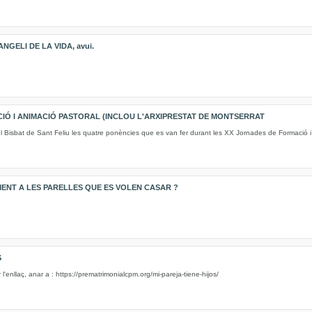
GELI DE LA VIDA, avui.
Ó I ANIMACIÓ PASTORAL (INCLOU L'ARXIPRESTAT DE MONTSERRAT
Bisbat de Sant Feliu les quatre ponències que es van fer durant les XX Jornades de Formació i 
ENT A LES PARELLES QUE ES VOLEN CASAR ?
S
 l'enllaç, anar a : https://prematrimonialcpm.org/mi-pareja-tiene-hijos/