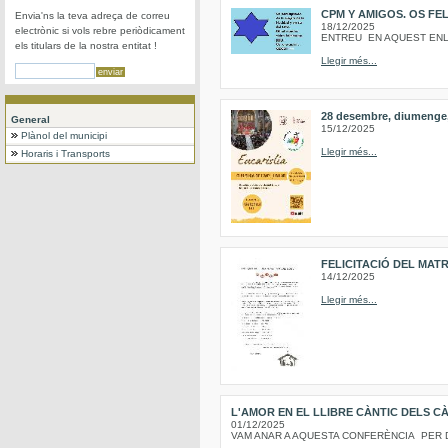
CPM Y AMIGOS. OS FEL
Envia'ns la teva adreça de correu
18/12/2025
electrònic si vols rebre periòdicament
ENTREU EN AQUEST ENLLAÇ
els titulars de la nostra entitat !
Llegir més...
28 desembre, diumenge, 
General
15/12/2025
Plànol del municipi
Llegir més...
Horaris i Transports
FELICITACIÓ DEL MATR
14/12/2025
Llegir més...
L'AMOR EN EL LLIBRE CÀNTIC DELS C
01/12/2025
VAM ANAR A AQUESTA CONFERÈNCIA PER 