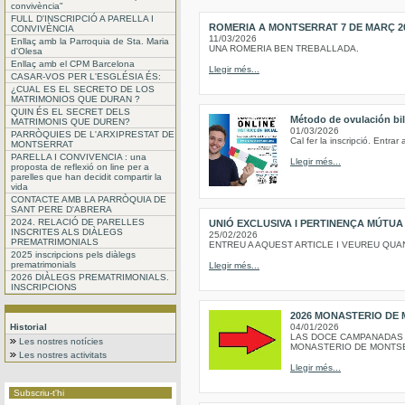
convivència"
FULL D'INSCRIPCIÓ A PARELLA I
ROMERIA A MONTSERRAT 7 DE MARÇ 2
CONVIVÈNCIA
11/03/2026
Enllaç amb la Parroquia de Sta. Maria
UNA ROMERIA BEN TREBALLADA.
d'Olesa
Enllaç amb el CPM Barcelona
Llegir més...
CASAR-VOS PER L'ESGLÉSIA ÉS:
¿CUAL ES EL SECRETO DE LOS
MATRIMONIOS QUE DURAN ?
QUIN ÉS EL SECRET DELS
Método de ovulación bill
MATRIMONIS QUE DUREN?
01/03/2026
PARRÒQUIES DE L'ARXIPRESTAT DE
Cal fer la inscripció. Entrar
MONTSERRAT
PARELLA I CONVIVENCIA : una
Llegir més...
proposta de reflexió on line per a
parelles que han decidit compartir la
vida
CONTACTE AMB LA PARRÒQUIA DE
SANT PERE D'ABRERA
2024. RELACIÓ DE PARELLES
UNIÓ EXCLUSIVA I PERTINENÇA MÚTUA
INSCRITES ALS DIÀLEGS
25/02/2026
PREMATRIMONIALS
ENTREU A AQUEST ARTICLE I VEUREU QUANTES 
2025 inscripcions pels diàlegs
prematrimonials
Llegir més...
2026 DIÀLEGS PREMATRIMONIALS.
INSCRIPCIONS
2026 MONASTERIO DE 
Historial
04/01/2026
LAS DOCE CAMPANADAS 
Les nostres notícies
MONASTERIO DE MONTSERR
Les nostres activitats
Llegir més...
Subscriu-t'hi