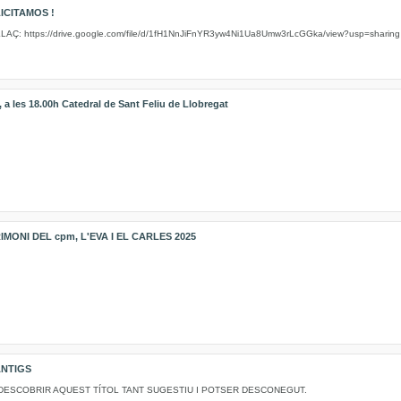
ICITAMOS !
: https://drive.google.com/file/d/1fH1NnJiFnYR3yw4Ni1Ua8Umw3rLcGGka/view?usp=sharin
a les 18.00h Catedral de Sant Feliu de Llobregat
IMONI DEL cpm, L'EVA I EL CARLES 2025
ÀNTIGS
DESCOBRIR AQUEST TÍTOL TANT SUGESTIU I POTSER DESCONEGUT.