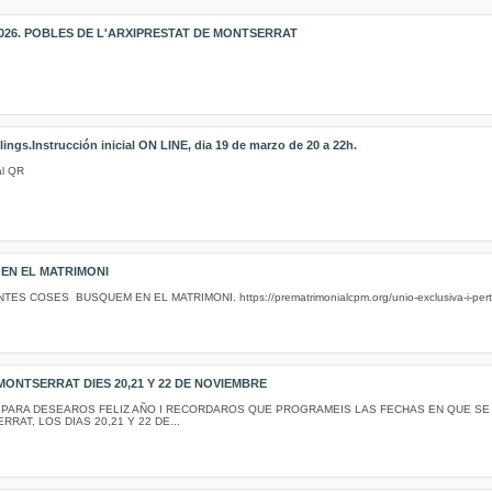
026. POBLES DE L'ARXIPRESTAT DE MONTSERRAT
ings.Instrucción inicial ON LINE, dia 19 de marzo de 20 a 22h.
 al QR
 EN EL MATRIMONI
COSES BUSQUEM EN EL MATRIMONI. https://prematrimonialcpm.org/unio-exclusiva-i-pertin
MONTSERRAT DIES 20,21 Y 22 DE NOVIEMBRE
PARA DESEAROS FELIZ AÑO I RECORDAROS QUE PROGRAMEIS LAS FECHAS EN QUE SE 
AT, LOS DIAS 20,21 Y 22 DE...