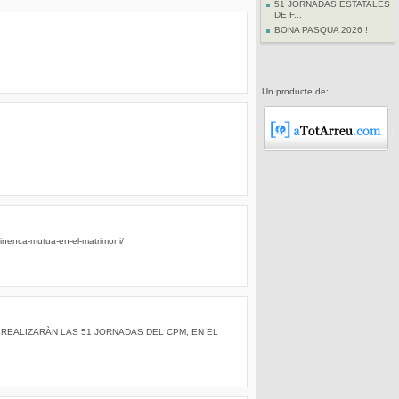
51 JORNADAS ESTATALES
DE F...
BONA PASQUA 2026 !
Un producte de:
enca-mutua-en-el-matrimoni/
REALIZARÀN LAS 51 JORNADAS DEL CPM, EN EL