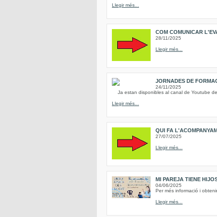
Llegir més...
COM COMUNICAR L'EVAN
28/11/2025
Llegir més...
JORNADES DE FORMACI
24/11/2025
Ja estan disponibles al canal de Youtube del 
Llegir més...
QUI FA L'ACOMPANYAM
27/07/2025
Llegir més...
MI PAREJA TIENE HIJO
04/06/2025
Per més informació i obtenir
Llegir més...