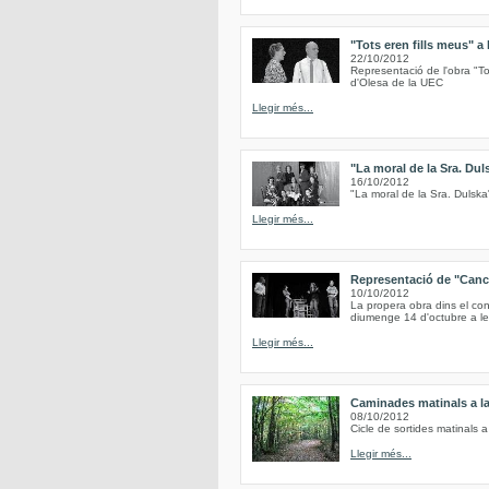
"Tots eren fills meus" a
22/10/2012
Representació de l'obra "Tot
d'Olesa de la UEC
Llegir més...
"La moral de la Sra. Dul
16/10/2012
"La moral de la Sra. Dulsk
Llegir més...
Representació de "Cancú
10/10/2012
La propera obra dins el con
diumenge 14 d'octubre a les 
Llegir més...
Caminades matinals a l
08/10/2012
Cicle de sortides matinals 
Llegir més...