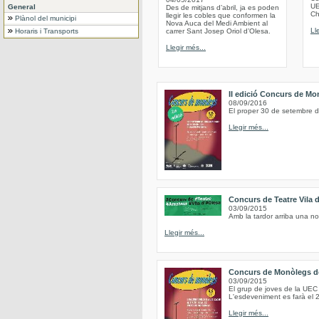
UE
General
Des de mitjans d’abril, ja es poden
Chr
llegir les cobles que conformen la
Plànol del municipi
Nova Auca del Medi Ambient al
Ll
Horaris i Transports
carrer Sant Josep Oriol d’Olesa.
Llegir més...
II edició Concurs de Mo
08/09/2016
El proper 30 de setembre d
Llegir més...
Concurs de Teatre Vila 
03/09/2015
Amb la tardor arriba una no
Llegir més...
Concurs de Monòlegs de
03/09/2015
El grup de joves de la UEC
L'esdeveniment es farà el 2
Llegir més...