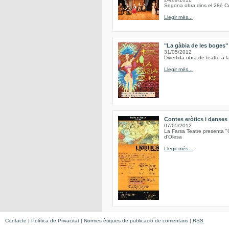
Segona obra dins el 28è Co
Llegir més...
"La gàbia de les boges"
31/05/2012
Divertida obra de teatre 
Llegir més...
Contes eròtics i danses 
07/05/2012
La Farsa Teatre presenta "C
d'Olesa
Llegir més...
Contacte
|
Política de Privacitat
|
Normes ètiques de publicació de comentaris
|
RSS