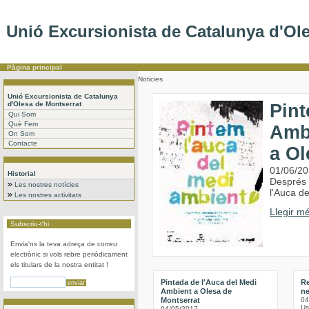
Unió Excursionista de Catalunya d'Ol
Pàgina principal
Noticies
Unió Excursionista de Catalunya
d'Olesa de Montserrat
Pint
Qui Som
Què Fem
Ambi
On Som
Contacte
a Ol
01/06/2
Historial
Després d
Les nostres notícies
l'Auca d
Les nostres activitats
Llegir mé
Subscriu-t'hi
Envia'ns la teva adreça de correu
electrònic si vols rebre periòdicament
els titulars de la nostra entitat !
Pintada de l'Auca del Medi
Re
Ambient a Olesa de
ne
Montserrat
04
Us
04/05/2017