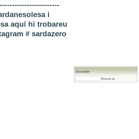
-------------------
rdanesolesa i
esa aquí hi trobareu
nstagram # sardazero
Cercador
Buscar