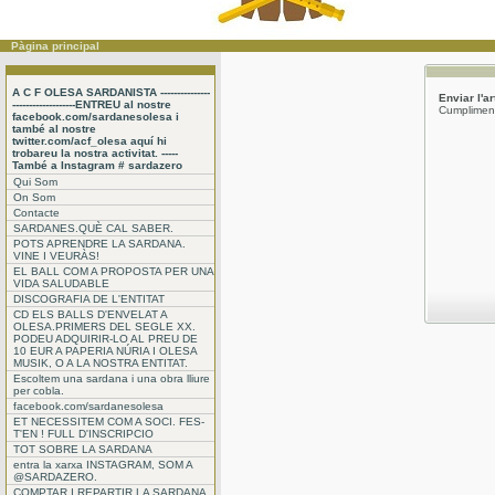
Pàgina principal
A C F OLESA SARDANISTA ---------------
Enviar l'a
-------------------ENTREU al nostre
Cumpliment
facebook.com/sardanesolesa i
també al nostre
twitter.com/acf_olesa aquí hi
trobareu la nostra activitat. -----
També a Instagram # sardazero
Qui Som
On Som
Contacte
SARDANES.QUÈ CAL SABER.
POTS APRENDRE LA SARDANA.
VINE I VEURÀS!
EL BALL COM A PROPOSTA PER UNA
VIDA SALUDABLE
DISCOGRAFIA DE L'ENTITAT
CD ELS BALLS D'ENVELAT A
OLESA.PRIMERS DEL SEGLE XX.
PODEU ADQUIRIR-LO AL PREU DE
10 EUR A PAPERIA NÚRIA I OLESA
MUSIK, O A LA NOSTRA ENTITAT.
Escoltem una sardana i una obra lliure
per cobla.
facebook.com/sardanesolesa
ET NECESSITEM COM A SOCI. FES-
T'EN ! FULL D'INSCRIPCIO
TOT SOBRE LA SARDANA
entra la xarxa INSTAGRAM, SOM A
@SARDAZERO.
COMPTAR I REPARTIR LA SARDANA.