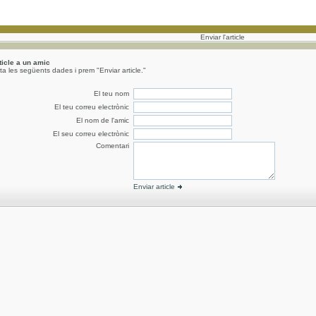
Enviar l'article
rticle a un amic
a les següents dades i prem "Enviar article."
El teu nom
El teu correu electrònic
El nom de l'amic
El seu correu electrònic
Comentari
Enviar article