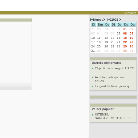
Contacte
Agost
2026
Dl
Dm
Dc
Dj
Dv
Ds
Dg
27
28
29
30
31
01
02
03
04
05
06
07
08
09
10
11
12
13
14
15
16
17
18
19
20
21
22
23
24
25
26
27
28
29
30
31
01
02
03
04
05
06
Darrers comentaris
Objectiu aconseguit. L'ACF
...
Avui he participat en
aques...
Ei, gent d'Olesa, ja sé q...
Va ser popular
INTENSIU
SARDAZERO.TOTS ELS...