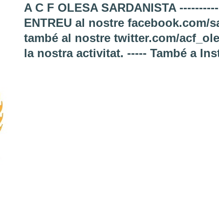
A C F OLESA SARDANISTA ---------------
ENTREU al nostre facebook.com/sa
també al nostre twitter.com/acf_ol
la nostra activitat. ----- També a I