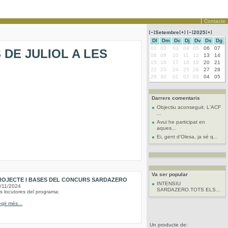
Contacte
Setembre
2025
Dl
Dm
Dc
Dj
Dv
Ds
Dg
01
02
03
04
05
06
07
 DE JULIOL A LES
08
09
10
11
12
13
14
15
16
17
18
19
20
21
22
23
24
25
26
27
28
29
30
01
02
03
04
05
Darrers comentaris
Objectiu aconseguit. L'ACF
...
Avui he participat en
aques...
Ei, gent d'Olesa, ja sé q...
Va ser popular
ROJECTE I BASES DEL CONCURS SARDAZERO
INTENSIU
/11/2024
SARDAZERO.TOTS ELS...
s locutores del programa:
egir més...
Un producte de: