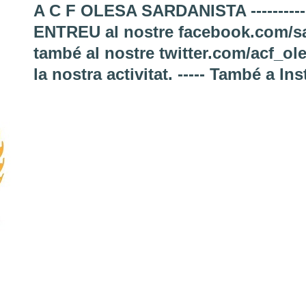
A C F OLESA SARDANISTA ---------------
ENTREU al nostre facebook.com/sa
també al nostre twitter.com/acf_ol
la nostra activitat. ----- També a I