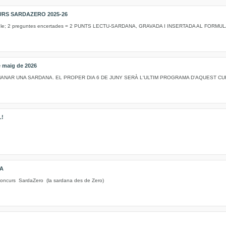
RS SARDAZERO 2025-26
ogle; 2 preguntes encertades = 2 PUNTS LECTU-SARDANA, GRAVADA I INSERTADA AL FORMU
maig de 2026
DEMANAR UNA SARDANA. EL PROPER DIA 6 DE JUNY SERÀ L'ULTIM PROGRAMA D'AQUEST CU
L!
NA
urs SardaZero (la sardana des de Zero)