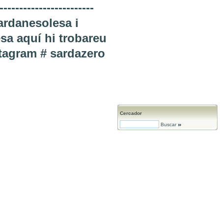
-------------------
rdanesolesa i
esa aquí hi trobareu
nstagram # sardazero
Cercador
Buscar