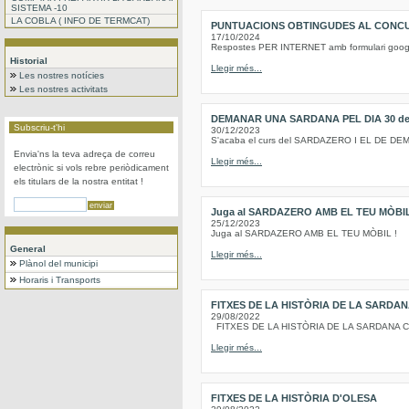
SISTEMA -10
LA COBLA ( INFO DE TERMCAT)
PUNTUACIONS OBTINGUDES AL CONCU
17/10/2024
Respostes PER INTERNET amb formulari go
Historial
Llegir més...
Les nostres notícies
Les nostres activitats
DEMANAR UNA SARDANA PEL DIA 30 de 
Subscriu-t'hi
30/12/2023
S'acaba el curs del SARDAZERO I EL DE 
Envia'ns la teva adreça de correu
Llegir més...
electrònic si vols rebre periòdicament
els titulars de la nostra entitat !
Juga al SARDAZERO AMB EL TEU MÒBI
25/12/2023
Juga al SARDAZERO AMB EL TEU MÒBIL !
General
Llegir més...
Plànol del municipi
Horaris i Transports
FITXES DE LA HISTÒRIA DE LA SARDA
29/08/2022
FITXES DE LA HISTÒRIA DE LA SARDANA Conc
Llegir més...
FITXES DE LA HISTÒRIA D'OLESA