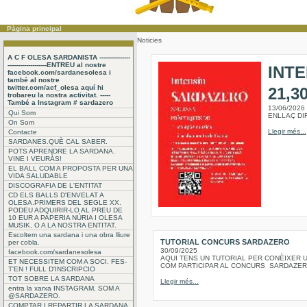
Pàgina principal
Noticies
A C F OLESA SARDANISTA ---------------
-------------------ENTREU al nostre
INTE
facebook.com/sardanesolesa i
també al nostre
twitter.com/acf_olesa aquí hi
21,3
trobareu la nostra activitat. -----
També a Instagram # sardazero
13/06/2026
Qui Som
ENLLAÇ DIR
On Som
Llegir més...
Contacte
SARDANES.QUÈ CAL SABER.
POTS APRENDRE LA SARDANA.
VINE I VEURÀS!
EL BALL COM A PROPOSTA PER UNA
VIDA SALUDABLE
DISCOGRAFIA DE L'ENTITAT
CD ELS BALLS D'ENVELAT A
OLESA.PRIMERS DEL SEGLE XX.
PODEU ADQUIRIR-LO AL PREU DE
10 EUR A PAPERIA NÚRIA I OLESA
MUSIK, O A LA NOSTRA ENTITAT.
Escoltem una sardana i una obra lliure
TUTORIAL CONCURS SARDAZERO
per cobla.
30/09/2025
facebook.com/sardanesolesa
AQUI TENS UN TUTORIAL PER CONÈIXER U
ET NECESSITEM COM A SOCI. FES-
COM PARTICIPAR AL CONCURS SARDAZER
T'EN ! FULL D'INSCRIPCIO
TOT SOBRE LA SARDANA
Llegir més...
entra la xarxa INSTAGRAM, SOM A
@SARDAZERO.
COMPTAR I REPARTIR LA SARDANA.